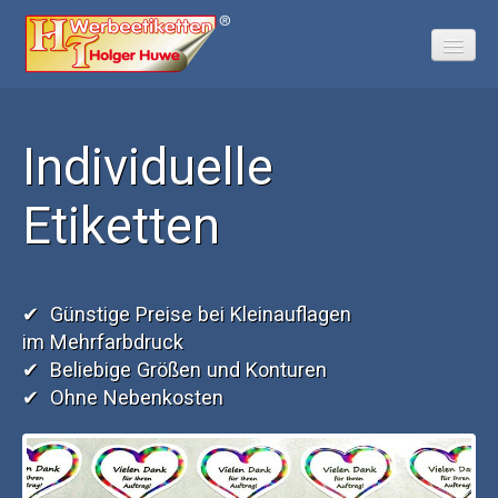
Individuelle
I
Home
Online-Kalkulator
Etiketten
E
Materialauswahl
Anfrage
Kontakt
✔ Günstige Preise bei Kleinauflagen
✔ 
im Mehrfarbdruck
✔ 
✔ Beliebige Größen und Konturen
✔ 
✔ Ohne Nebenkosten