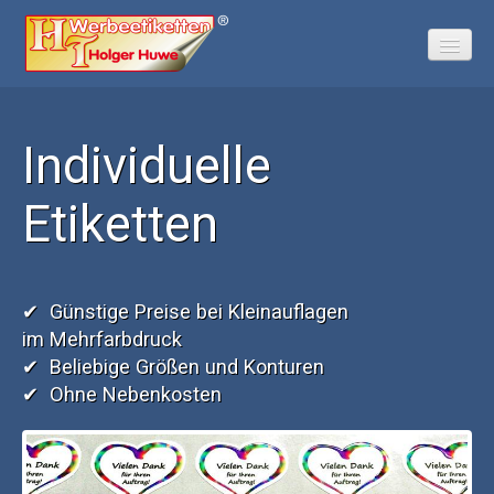
Individuelle
I
Home
Online-Kalkulator
Etiketten
E
Materialauswahl
Anfrage
Kontakt
✔ Günstige Preise bei Kleinauflagen
✔ 
im Mehrfarbdruck
✔ 
✔ Beliebige Größen und Konturen
✔ 
✔ Ohne Nebenkosten